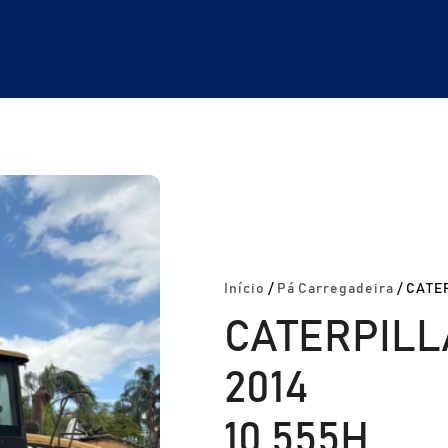
Início
/
Pá Carregadeira
/ CATE
CATERPILL
2014
10.555H