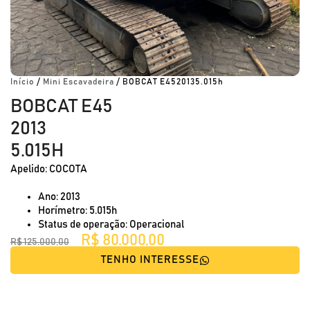
Início
/
Mini Escavadeira
/ BOBCAT E4520135.015h
BOBCAT E45
2013
5.015H
Apelido: COCOTA
Ano: 2013
Horímetro: 5.015h
Status de operação: Operacional
R$
80.000,00
R$
125.000,00
TENHO INTERESSE