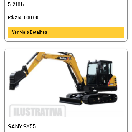
5.210h
R$
255.000,00
Ver Mais Detalhes
SANY SY55