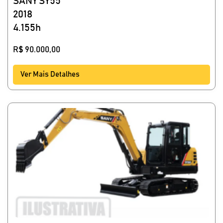
SANY SY55
2018
4.155h
R$
90.000,00
Ver Mais Detalhes